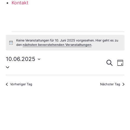
Kontakt
Veranstaltungen
Keine Veranstaltungen für 10. Juni 2025 vorgesehen. Hier geht es zu
Hinweis
den
nächsten bevorstehenden Veranstaltungen
.
für
10.06.2025
Ve
Veransta
10.
Suche
Tag
Datum
Suche
wählen.
An
und
Juni
Na
Ansichte
Vorheriger Tag
Nächster Tag
Navigati
2025