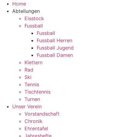
Zum
Home
Inhalt
Abteilungen
springen
Eisstock
Fussball
Fussball
Fussball Herren
Fussball Jugend
Fussball Damen
Klettern
Rad
Ski
Tennis
Tischtennis
Turnen
Unser Verein
Vorstandschaft
Chronik
Ehrentafel
Jahreshefte