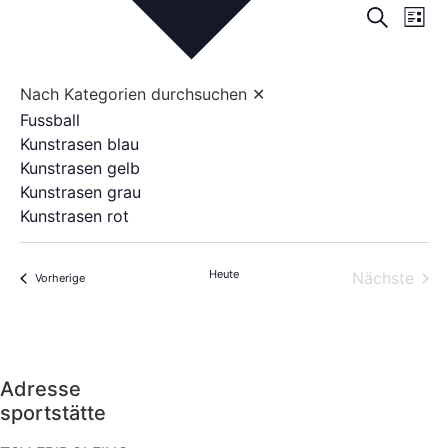
Ve
Veransta
Suche
Liste
Suche
An
und
Na
Ansichte
Nach Kategorien durchsuchen
✕
Navigati
Fussball
Kunstrasen blau
Kunstrasen gelb
Kunstrasen grau
Kunstrasen rot
Heute
Vera
Nächste
Veranstaltungen
Vorherige
Adresse
sportstätte