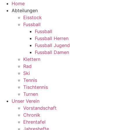
Zum
Home
Inhalt
Abteilungen
springen
Eisstock
Fussball
Fussball
Fussball Herren
Fussball Jugend
Fussball Damen
Klettern
Rad
Ski
Tennis
Tischtennis
Turnen
Unser Verein
Vorstandschaft
Chronik
Ehrentafel
Jahreshefte