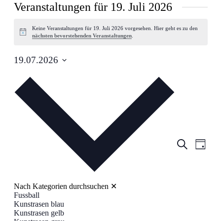
Veranstaltungen für 19. Juli 2026
Keine Veranstaltungen für 19. Juli 2026 vorgesehen. Hier geht es zu den
Hinweis
nächsten bevorstehenden Veranstaltungen
.
19.07.2026
Datum
wählen.
Veranstalt
Veran
Suche
Tag
Ansic
Suche
Navig
und
Ansichten,
Navigation
Nach Kategorien durchsuchen
✕
Fussball
Kunstrasen blau
Kunstrasen gelb