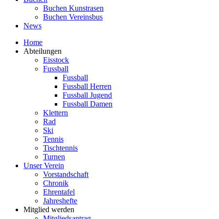
Buchen Kunstrasen
Buchen Vereinsbus
News
Home
Abteilungen
Eisstock
Fussball
Fussball
Fussball Herren
Fussball Jugend
Fussball Damen
Klettern
Rad
Ski
Tennis
Tischtennis
Turnen
Unser Verein
Vorstandschaft
Chronik
Ehrentafel
Jahreshefte
Mitglied werden
Mitgliedsantrag