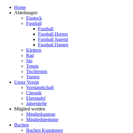
Zum
Home
Inhalt
Abteilungen
springen
Eisstock
Fussball
Fussball
Fussball Herren
Fussball Jugend
Fussball Damen
Klettern
Rad
Ski
Tennis
Tischtennis
Turnen
Unser Verein
Vorstandschaft
Chronik
Ehrentafel
Jahreshefte
Mitglied werden
Mitgliedsantrag
Mitgliedsbeiträge
Buchen
Buchen Kunstrasen