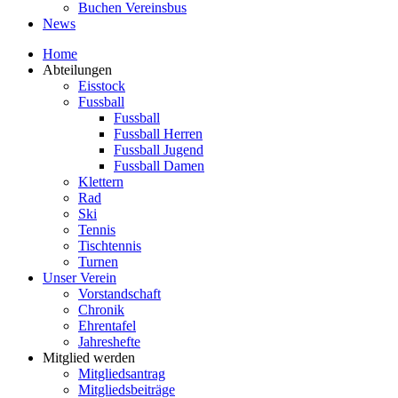
Buchen Vereinsbus
News
Home
Abteilungen
Eisstock
Fussball
Fussball
Fussball Herren
Fussball Jugend
Fussball Damen
Klettern
Rad
Ski
Tennis
Tischtennis
Turnen
Unser Verein
Vorstandschaft
Chronik
Ehrentafel
Jahreshefte
Mitglied werden
Mitgliedsantrag
Mitgliedsbeiträge