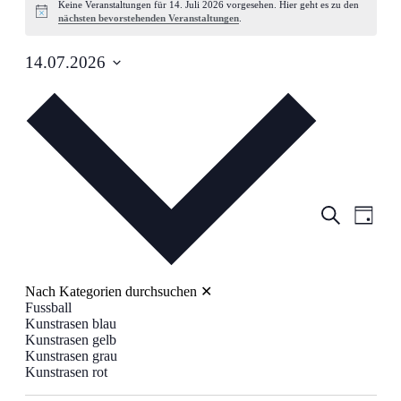
Keine Veranstaltungen für 14. Juli 2026 vorgesehen. Hier geht es zu den
für
Hinweis
nächsten bevorstehenden Veranstaltungen
.
14.
Juli
14.07.2026
Datum
2026
wählen.
Veranstalt
Veran
Suche
Tag
Ansic
Suche
Navig
und
Ansichten,
Navigation
Nach Kategorien durchsuchen
✕
Fussball
Kunstrasen blau
Kunstrasen gelb
Kunstrasen grau
Kunstrasen rot