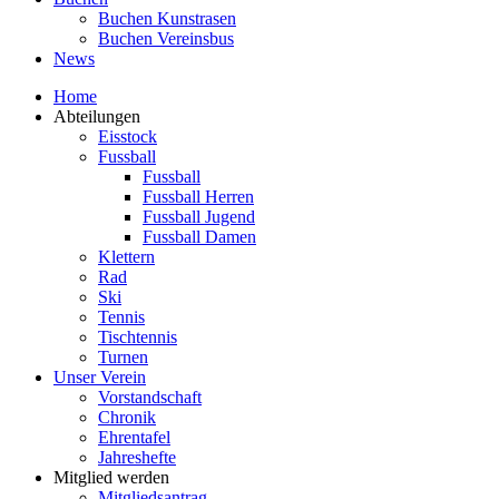
Buchen Kunstrasen
Buchen Vereinsbus
News
Home
Abteilungen
Eisstock
Fussball
Fussball
Fussball Herren
Fussball Jugend
Fussball Damen
Klettern
Rad
Ski
Tennis
Tischtennis
Turnen
Unser Verein
Vorstandschaft
Chronik
Ehrentafel
Jahreshefte
Mitglied werden
Mitgliedsantrag