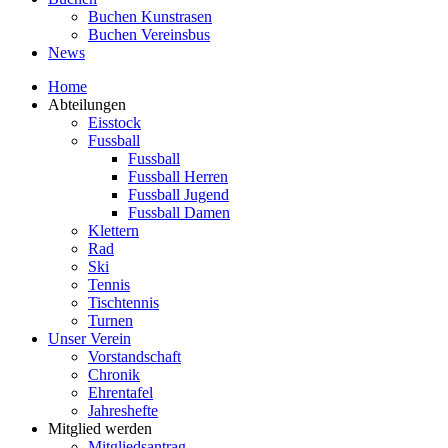
Buchen Kunstrasen
Buchen Vereinsbus
News
Home
Abteilungen
Eisstock
Fussball
Fussball
Fussball Herren
Fussball Jugend
Fussball Damen
Klettern
Rad
Ski
Tennis
Tischtennis
Turnen
Unser Verein
Vorstandschaft
Chronik
Ehrentafel
Jahreshefte
Mitglied werden
Mitgliedsantrag