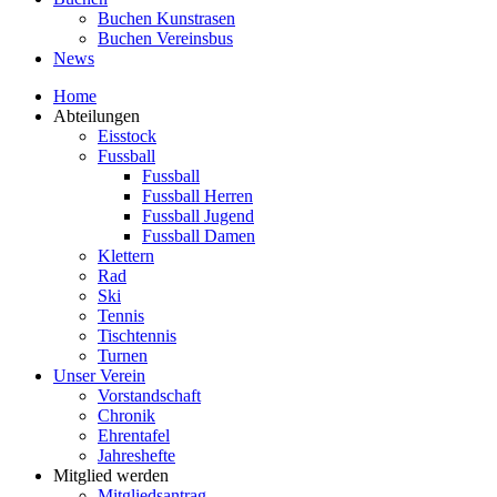
Buchen Kunstrasen
Buchen Vereinsbus
News
Home
Abteilungen
Eisstock
Fussball
Fussball
Fussball Herren
Fussball Jugend
Fussball Damen
Klettern
Rad
Ski
Tennis
Tischtennis
Turnen
Unser Verein
Vorstandschaft
Chronik
Ehrentafel
Jahreshefte
Mitglied werden
Mitgliedsantrag