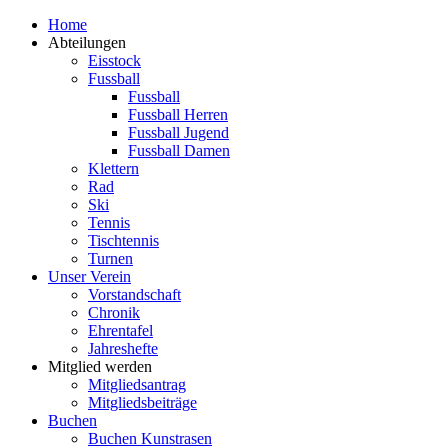
Zum
Home
Inhalt
Abteilungen
springen
Eisstock
Fussball
Fussball
Fussball Herren
Fussball Jugend
Fussball Damen
Klettern
Rad
Ski
Tennis
Tischtennis
Turnen
Unser Verein
Vorstandschaft
Chronik
Ehrentafel
Jahreshefte
Mitglied werden
Mitgliedsantrag
Mitgliedsbeiträge
Buchen
Buchen Kunstrasen