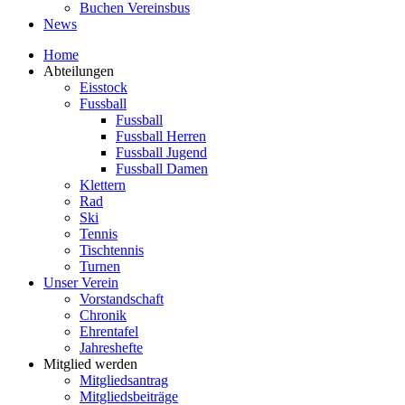
Buchen Vereinsbus
News
Home
Abteilungen
Eisstock
Fussball
Fussball
Fussball Herren
Fussball Jugend
Fussball Damen
Klettern
Rad
Ski
Tennis
Tischtennis
Turnen
Unser Verein
Vorstandschaft
Chronik
Ehrentafel
Jahreshefte
Mitglied werden
Mitgliedsantrag
Mitgliedsbeiträge