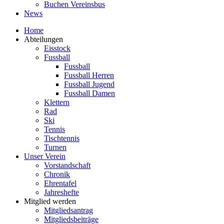
Buchen Vereinsbus
News
Home
Abteilungen
Eisstock
Fussball
Fussball
Fussball Herren
Fussball Jugend
Fussball Damen
Klettern
Rad
Ski
Tennis
Tischtennis
Turnen
Unser Verein
Vorstandschaft
Chronik
Ehrentafel
Jahreshefte
Mitglied werden
Mitgliedsantrag
Mitgliedsbeiträge