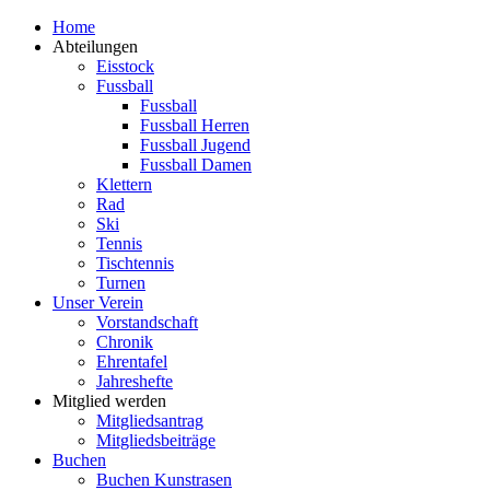
Zum
Home
Inhalt
Abteilungen
springen
Eisstock
Fussball
Fussball
Fussball Herren
Fussball Jugend
Fussball Damen
Klettern
Rad
Ski
Tennis
Tischtennis
Turnen
Unser Verein
Vorstandschaft
Chronik
Ehrentafel
Jahreshefte
Mitglied werden
Mitgliedsantrag
Mitgliedsbeiträge
Buchen
Buchen Kunstrasen