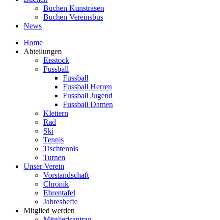
Buchen Kunstrasen
Buchen Vereinsbus
News
Home
Abteilungen
Eisstock
Fussball
Fussball
Fussball Herren
Fussball Jugend
Fussball Damen
Klettern
Rad
Ski
Tennis
Tischtennis
Turnen
Unser Verein
Vorstandschaft
Chronik
Ehrentafel
Jahreshefte
Mitglied werden
Mitgliedsantrag