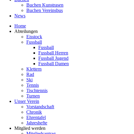
Buchen Kunstrasen
Buchen Vereinsbus
News
Home
Abteilungen
Eisstock
Fussball
Fussball
Fussball Herren
Fussball Jugend
Fussball Damen
Klettern
Rad
Ski
Tennis
Tischtennis
Turnen
Unser Verein
Vorstandschaft
Chronik
Ehrentafel
Jahreshefte
Mitglied werden
Mitgliedsantrag