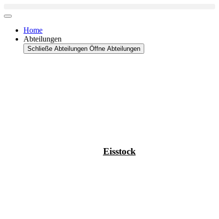
Zum
Inhalt
springen
Home
Abteilungen
Schließe Abteilungen
Öffne Abteilungen
Eisstock