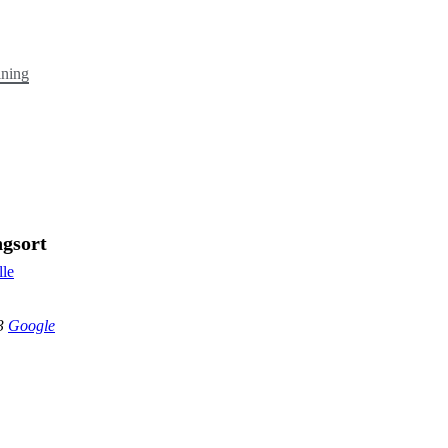
ining
ngsort
lle
3
Google