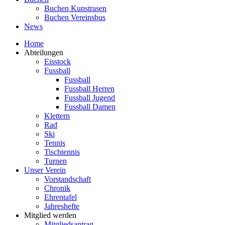
Buchen Kunstrasen
Buchen Vereinsbus
News
Home
Abteilungen
Eisstock
Fussball
Fussball
Fussball Herren
Fussball Jugend
Fussball Damen
Klettern
Rad
Ski
Tennis
Tischtennis
Turnen
Unser Verein
Vorstandschaft
Chronik
Ehrentafel
Jahreshefte
Mitglied werden
Mitgliedsantrag