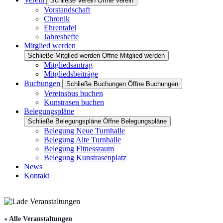
Schließe Verein
Öffne Verein
Vorstandschaft
Chronik
Ehrentafel
Jahreshefte
Mitglied werden
Schließe Mitglied werden
Öffne Mitglied werden
Mitgliedsantrag
Mitgliedsbeiträge
Buchungen
Schließe Buchungen
Öffne Buchungen
Vereinsbus buchen
Kunstrasen buchen
Belegungspläne
Schließe Belegungspläne
Öffne Belegungspläne
Belegung Neue Turnhalle
Belegung Alte Turnhalle
Belegung Fitnessraum
Belegung Kunstrasenplatz
News
Kontakt
« Alle Veranstaltungen