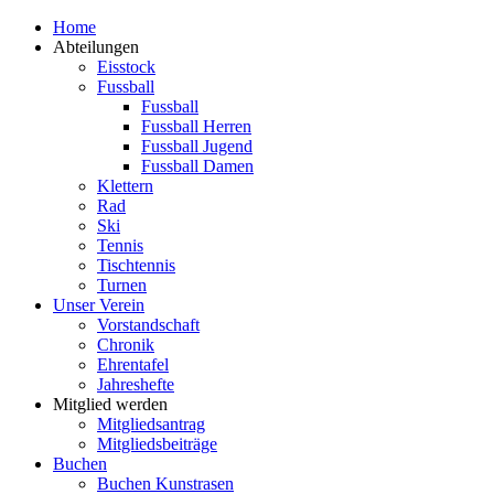
Zum
Home
Inhalt
Abteilungen
springen
Eisstock
Fussball
Fussball
Fussball Herren
Fussball Jugend
Fussball Damen
Klettern
Rad
Ski
Tennis
Tischtennis
Turnen
Unser Verein
Vorstandschaft
Chronik
Ehrentafel
Jahreshefte
Mitglied werden
Mitgliedsantrag
Mitgliedsbeiträge
Buchen
Buchen Kunstrasen