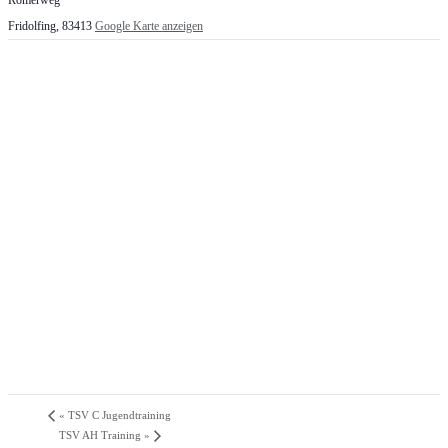
Römerweg
Fridolfing
,
83413
Google Karte anzeigen
«
TSV C Jugendtraining
TSV AH Training
»