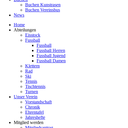
Buchen Kunstrasen
Buchen Vereinsbus
News
Home
Abteilungen
Eisstock
Fussball
Fussball
Fussball Herren
Fussball Jugend
Fussball Damen
Klettern
Rad
Ski
Tennis
Tischtennis
Turnen
Unser Verein
Vorstandschaft
Chronik
Ehrentafel
Jahreshefte
Mitglied werden
Mitgliedsantrag