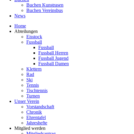
Buchen Kunstrasen
Buchen Vereinsbus
News
Home
Abteilungen
Eisstock
Fussball
Fussball
Fussball Herren
Fussball Jugend
Fussball Damen
Klettern
Rad
Ski
Tennis
Tischtennis
Turnen
Unser Verein
Vorstandschaft
Chronik
Ehrentafel
Jahreshefte
Mitglied werden
Mitgliedsantrag