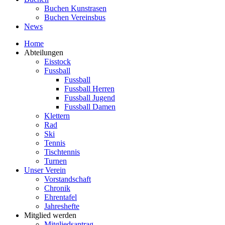
Buchen Kunstrasen
Buchen Vereinsbus
News
Home
Abteilungen
Eisstock
Fussball
Fussball
Fussball Herren
Fussball Jugend
Fussball Damen
Klettern
Rad
Ski
Tennis
Tischtennis
Turnen
Unser Verein
Vorstandschaft
Chronik
Ehrentafel
Jahreshefte
Mitglied werden
Mitgliedsantrag