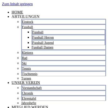
Zum Inhalt springen
HOME
ABTEILUNGEN
Eisstock
Fussball
Fussball
Fussball Herren
Fussball Jugend
Fussball Damen
Klettern
Rad
Ski
Tennis
Tischtennis
Turnen
UNSER VEREIN
Vorstandschaft
Chronik
Ehrentafel
Jahreshefte
MITGLIED WERDEN