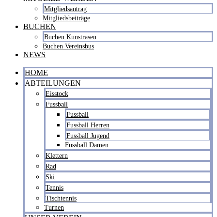
Mitgliedsantrag
Mitgliedsbeiträge
BUCHEN
Buchen Kunstrasen
Buchen Vereinsbus
NEWS
HOME
ABTEILUNGEN
Eisstock
Fussball
Fussball
Fussball Herren
Fussball Jugend
Fussball Damen
Klettern
Rad
Ski
Tennis
Tischtennis
Turnen