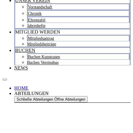
UNSER VEREIN
Vorstandschaft
Chronik
Ehrentafel
Jahreshefte
MITGLIED WERDEN
Mitgliedsantrag
Mitgliedsbeiträge
BUCHEN
Buchen Kunstrasen
Buchen Vereinsbus
NEWS
HOME
ABTEILUNGEN
Schließe Abteilungen
Öffne Abteilungen
Eisstock