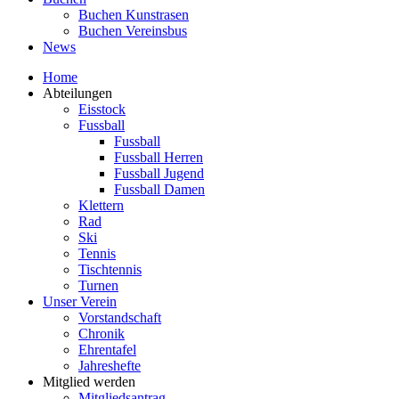
Buchen Kunstrasen
Buchen Vereinsbus
News
Home
Abteilungen
Eisstock
Fussball
Fussball
Fussball Herren
Fussball Jugend
Fussball Damen
Klettern
Rad
Ski
Tennis
Tischtennis
Turnen
Unser Verein
Vorstandschaft
Chronik
Ehrentafel
Jahreshefte
Mitglied werden
Mitgliedsantrag