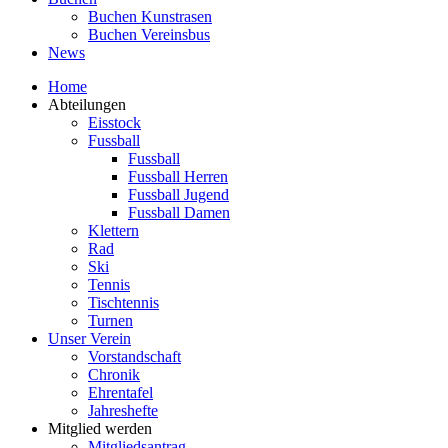
Buchen Kunstrasen
Buchen Vereinsbus
News
Home
Abteilungen
Eisstock
Fussball
Fussball
Fussball Herren
Fussball Jugend
Fussball Damen
Klettern
Rad
Ski
Tennis
Tischtennis
Turnen
Unser Verein
Vorstandschaft
Chronik
Ehrentafel
Jahreshefte
Mitglied werden
Mitgliedsantrag