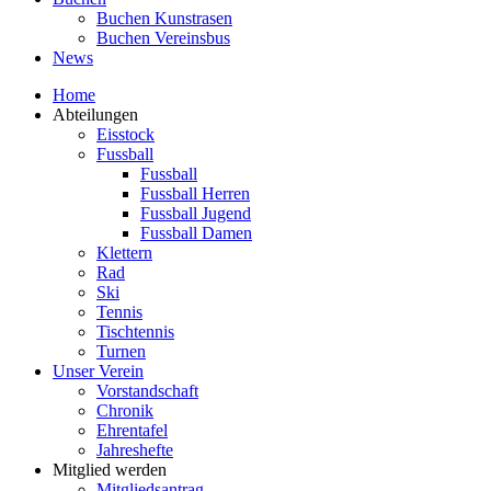
Buchen Kunstrasen
Buchen Vereinsbus
News
Home
Abteilungen
Eisstock
Fussball
Fussball
Fussball Herren
Fussball Jugend
Fussball Damen
Klettern
Rad
Ski
Tennis
Tischtennis
Turnen
Unser Verein
Vorstandschaft
Chronik
Ehrentafel
Jahreshefte
Mitglied werden
Mitgliedsantrag