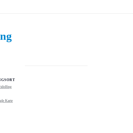
ing
NGSORT
idolfing
gle Karte