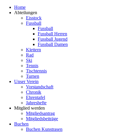
Zum
Home
Inhalt
Abteilungen
springen
Eisstock
Fussball
Fussball
Fussball Herren
Fussball Jugend
Fussball Damen
Klettern
Rad
Ski
Tennis
Tischtennis
Turnen
Unser Verein
Vorstandschaft
Chronik
Ehrentafel
Jahreshefte
Mitglied werden
Mitgliedsantrag
Mitgliedsbeiträge
Buchen
Buchen Kunstrasen