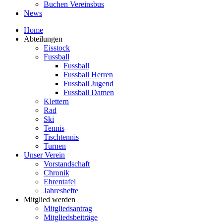
Buchen Vereinsbus
News
Home
Abteilungen
Eisstock
Fussball
Fussball
Fussball Herren
Fussball Jugend
Fussball Damen
Klettern
Rad
Ski
Tennis
Tischtennis
Turnen
Unser Verein
Vorstandschaft
Chronik
Ehrentafel
Jahreshefte
Mitglied werden
Mitgliedsantrag
Mitgliedsbeiträge