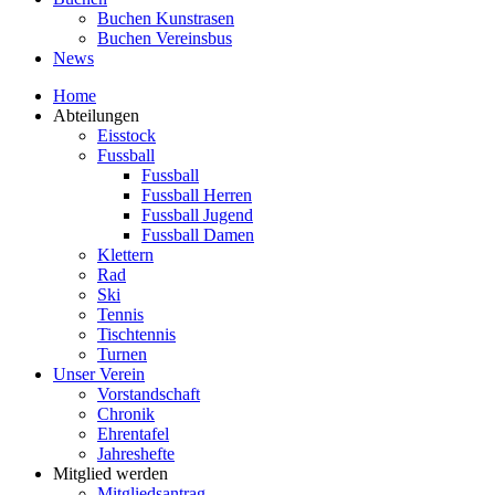
Buchen Kunstrasen
Buchen Vereinsbus
News
Home
Abteilungen
Eisstock
Fussball
Fussball
Fussball Herren
Fussball Jugend
Fussball Damen
Klettern
Rad
Ski
Tennis
Tischtennis
Turnen
Unser Verein
Vorstandschaft
Chronik
Ehrentafel
Jahreshefte
Mitglied werden
Mitgliedsantrag