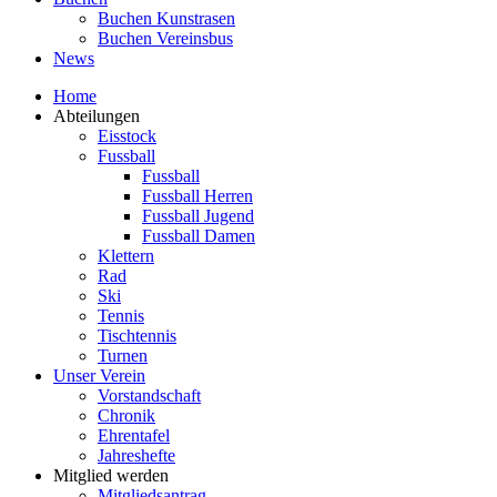
Buchen Kunstrasen
Buchen Vereinsbus
News
Home
Abteilungen
Eisstock
Fussball
Fussball
Fussball Herren
Fussball Jugend
Fussball Damen
Klettern
Rad
Ski
Tennis
Tischtennis
Turnen
Unser Verein
Vorstandschaft
Chronik
Ehrentafel
Jahreshefte
Mitglied werden
Mitgliedsantrag