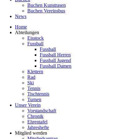
Buchen Kunstrasen
Buchen Vereinsbus
News
Home
Abteilungen
Eisstock
Fussball
Fussball
Fussball Herren
Fussball Jugend
Fussball Damen
Klettern
Rad
Ski
Tennis
Tischtennis
Turnen
Unser Verein
Vorstandschaft
Chronik
Ehrentafel
Jahreshefte
Mitglied werden
Mitgliedsantrag