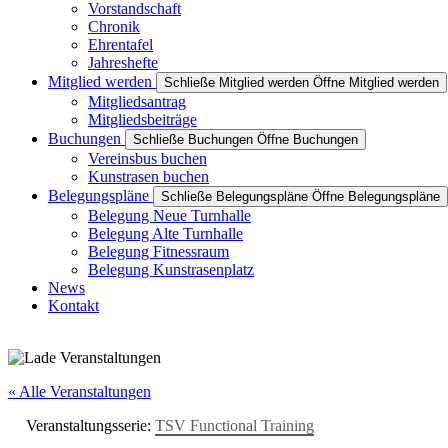
Vorstandschaft
Chronik
Ehrentafel
Jahreshefte
Mitglied werden
Schließe Mitglied werden
Öffne Mitglied werden
Mitgliedsantrag
Mitgliedsbeiträge
Buchungen
Schließe Buchungen
Öffne Buchungen
Vereinsbus buchen
Kunstrasen buchen
Belegungspläne
Schließe Belegungspläne
Öffne Belegungspläne
Belegung Neue Turnhalle
Belegung Alte Turnhalle
Belegung Fitnessraum
Belegung Kunstrasenplatz
News
Kontakt
« Alle Veranstaltungen
Veranstaltungsserie:
TSV Functional Training