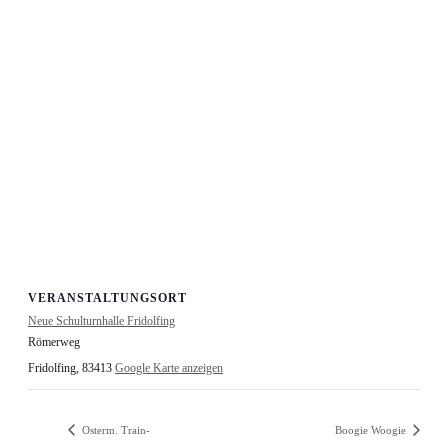
VERANSTALTUNGSORT
Neue Schulturnhalle Fridolfing
Römerweg
Fridolfing
,
83413
Google Karte anzeigen
Osterm. Train-
Boogie Woogie