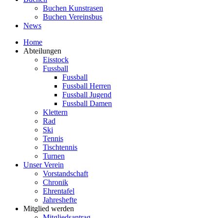
Buchen Kunstrasen
Buchen Vereinsbus
News
Home
Abteilungen
Eisstock
Fussball
Fussball
Fussball Herren
Fussball Jugend
Fussball Damen
Klettern
Rad
Ski
Tennis
Tischtennis
Turnen
Unser Verein
Vorstandschaft
Chronik
Ehrentafel
Jahreshefte
Mitglied werden
Mitgliedsantrag