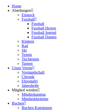
Zum
Home
Inhalt
Abteilungen
springen
Eisstock
Fussball
Fussball
Fussball Herren
Fussball Jugend
Fussball Damen
Klettern
Rad
Ski
Tennis
Tischtennis
Turnen
Unser Verein
Vorstandschaft
Chronik
Ehrentafel
Jahreshefte
Mitglied werden
Mitgliedsantrag
Mitgliedsbeiträge
Buchen
Buchen Kunstrasen