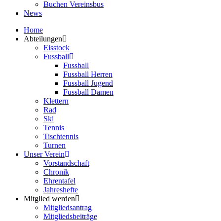
Buchen Vereinsbus
News
Home
Abteilungen
Eisstock
Fussball
Fussball
Fussball Herren
Fussball Jugend
Fussball Damen
Klettern
Rad
Ski
Tennis
Tischtennis
Turnen
Unser Verein
Vorstandschaft
Chronik
Ehrentafel
Jahreshefte
Mitglied werden
Mitgliedsantrag
Mitgliedsbeiträge