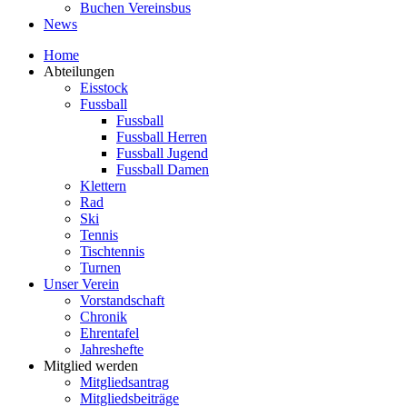
Buchen Vereinsbus
News
Home
Abteilungen
Eisstock
Fussball
Fussball
Fussball Herren
Fussball Jugend
Fussball Damen
Klettern
Rad
Ski
Tennis
Tischtennis
Turnen
Unser Verein
Vorstandschaft
Chronik
Ehrentafel
Jahreshefte
Mitglied werden
Mitgliedsantrag
Mitgliedsbeiträge