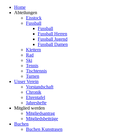
Zum
Home
Inhalt
Abteilungen
springen
Eisstock
Fussball
Fussball
Fussball Herren
Fussball Jugend
Fussball Damen
Klettern
Rad
Ski
Tennis
Tischtennis
Turnen
Unser Verein
Vorstandschaft
Chronik
Ehrentafel
Jahreshefte
Mitglied werden
Mitgliedsantrag
Mitgliedsbeiträge
Buchen
Buchen Kunstrasen