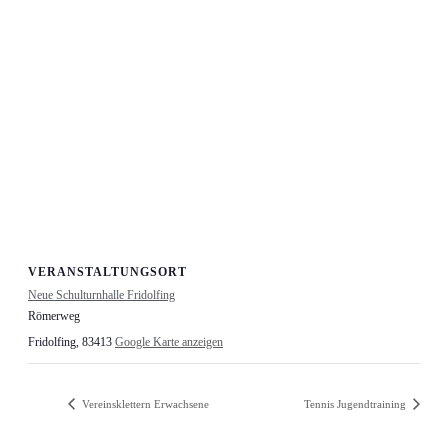
VERANSTALTUNGSORT
Neue Schulturnhalle Fridolfing
Römerweg
Fridolfing
,
83413
Google Karte anzeigen
Vereinsklettern Erwachsene
Tennis Jugendtraining