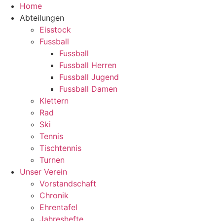
Zum
Home
Inhalt
Abteilungen
springen
Eisstock
Fussball
Fussball
Fussball Herren
Fussball Jugend
Fussball Damen
Klettern
Rad
Ski
Tennis
Tischtennis
Turnen
Unser Verein
Vorstandschaft
Chronik
Ehrentafel
Jahreshefte