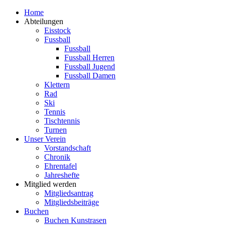
Zum
Home
Inhalt
Abteilungen
springen
Eisstock
Fussball
Fussball
Fussball Herren
Fussball Jugend
Fussball Damen
Klettern
Rad
Ski
Tennis
Tischtennis
Turnen
Unser Verein
Vorstandschaft
Chronik
Ehrentafel
Jahreshefte
Mitglied werden
Mitgliedsantrag
Mitgliedsbeiträge
Buchen
Buchen Kunstrasen