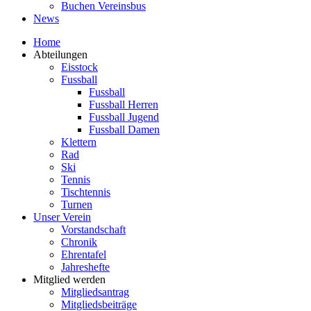
Buchen Vereinsbus
News
Home
Abteilungen
Eisstock
Fussball
Fussball
Fussball Herren
Fussball Jugend
Fussball Damen
Klettern
Rad
Ski
Tennis
Tischtennis
Turnen
Unser Verein
Vorstandschaft
Chronik
Ehrentafel
Jahreshefte
Mitglied werden
Mitgliedsantrag
Mitgliedsbeiträge