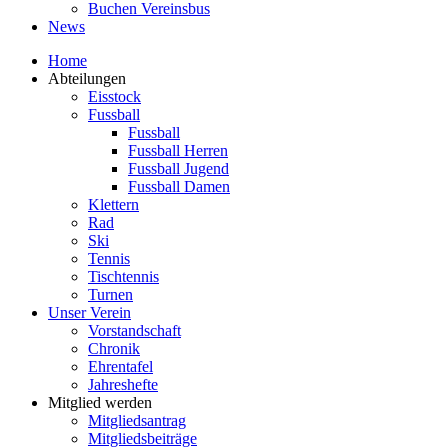
Buchen Vereinsbus
News
Home
Abteilungen
Eisstock
Fussball
Fussball
Fussball Herren
Fussball Jugend
Fussball Damen
Klettern
Rad
Ski
Tennis
Tischtennis
Turnen
Unser Verein
Vorstandschaft
Chronik
Ehrentafel
Jahreshefte
Mitglied werden
Mitgliedsantrag
Mitgliedsbeiträge