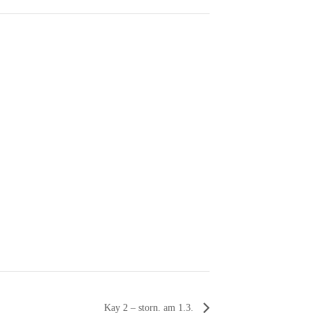
Kay 2 – storn. am 1.3.