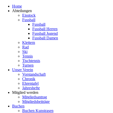
Zum
Home
Inhalt
Abteilungen
springen
Eisstock
Fussball
Fussball
Fussball Herren
Fussball Jugend
Fussball Damen
Klettern
Rad
Ski
Tennis
Tischtennis
Turnen
Unser Verein
Vorstandschaft
Chronik
Ehrentafel
Jahreshefte
Mitglied werden
Mitgliedsantrag
Mitgliedsbeiträge
Buchen
Buchen Kunstrasen