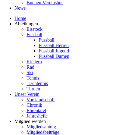
Buchen Vereinsbus
News
Home
Abteilungen
Eisstock
Fussball
Fussball
Fussball Herren
Fussball Jugend
Fussball Damen
Klettern
Rad
Ski
Tennis
Tischtennis
Turnen
Unser Verein
Vorstandschaft
Chronik
Ehrentafel
Jahreshefte
Mitglied werden
Mitgliedsantrag
Mitgliedsbeiträge