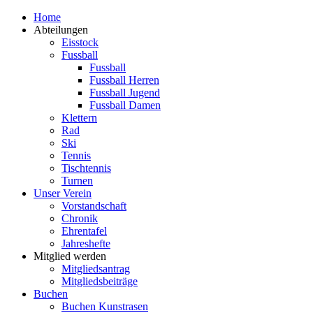
Zum
Home
Inhalt
Abteilungen
springen
Eisstock
Fussball
Fussball
Fussball Herren
Fussball Jugend
Fussball Damen
Klettern
Rad
Ski
Tennis
Tischtennis
Turnen
Unser Verein
Vorstandschaft
Chronik
Ehrentafel
Jahreshefte
Mitglied werden
Mitgliedsantrag
Mitgliedsbeiträge
Buchen
Buchen Kunstrasen