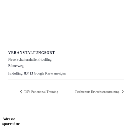
VERANSTALTUNGSORT
Neue Schulturnhalle Fridolfing
Römerweg
Fridolfing
,
83413
Google Karte anzeigen
TSV Functional Training
Tischtennis Erwachsenentraining
Adresse
sportstätte