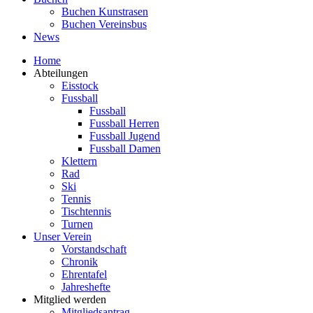
Buchen Kunstrasen
Buchen Vereinsbus
News
Home
Abteilungen
Eisstock
Fussball
Fussball
Fussball Herren
Fussball Jugend
Fussball Damen
Klettern
Rad
Ski
Tennis
Tischtennis
Turnen
Unser Verein
Vorstandschaft
Chronik
Ehrentafel
Jahreshefte
Mitglied werden
Mitgliedsantrag