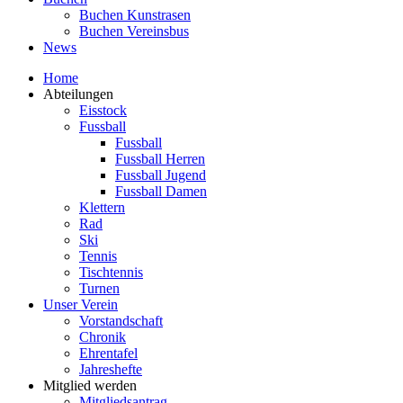
Buchen Kunstrasen
Buchen Vereinsbus
News
Home
Abteilungen
Eisstock
Fussball
Fussball
Fussball Herren
Fussball Jugend
Fussball Damen
Klettern
Rad
Ski
Tennis
Tischtennis
Turnen
Unser Verein
Vorstandschaft
Chronik
Ehrentafel
Jahreshefte
Mitglied werden
Mitgliedsantrag