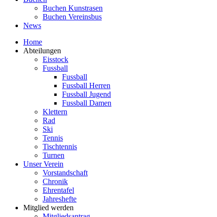
Buchen Kunstrasen
Buchen Vereinsbus
News
Home
Abteilungen
Eisstock
Fussball
Fussball
Fussball Herren
Fussball Jugend
Fussball Damen
Klettern
Rad
Ski
Tennis
Tischtennis
Turnen
Unser Verein
Vorstandschaft
Chronik
Ehrentafel
Jahreshefte
Mitglied werden
Mitgliedsantrag