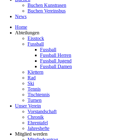
Buchen Kunstrasen
Buchen Vereinsbus
News
Home
Abteilungen
Eisstock
Fussball
Fussball
Fussball Herren
Fussball Jugend
Fussball Damen
Klettern
Rad
Ski
Tennis
Tischtennis
Turnen
Unser Verein
Vorstandschaft
Chronik
Ehrentafel
Jahreshefte
Mitglied werden
Mitgliedsantrag