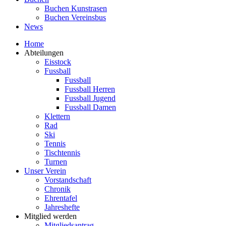
Buchen Kunstrasen
Buchen Vereinsbus
News
Home
Abteilungen
Eisstock
Fussball
Fussball
Fussball Herren
Fussball Jugend
Fussball Damen
Klettern
Rad
Ski
Tennis
Tischtennis
Turnen
Unser Verein
Vorstandschaft
Chronik
Ehrentafel
Jahreshefte
Mitglied werden
Mitgliedsantrag