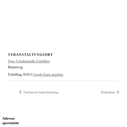
VERANSTALTUNGSORT
Neue Schulturnhalle Fridolfing
Römerweg
Fridolfing
,
83413
Google Karte anzeigen
Tischtennis Jugendtraining
Doshinkan
Adresse
sportstätte