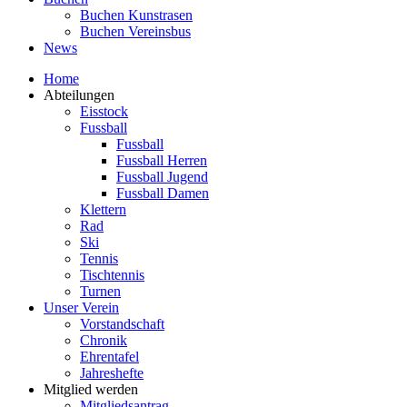
Buchen Kunstrasen
Buchen Vereinsbus
News
Home
Abteilungen
Eisstock
Fussball
Fussball
Fussball Herren
Fussball Jugend
Fussball Damen
Klettern
Rad
Ski
Tennis
Tischtennis
Turnen
Unser Verein
Vorstandschaft
Chronik
Ehrentafel
Jahreshefte
Mitglied werden
Mitgliedsantrag