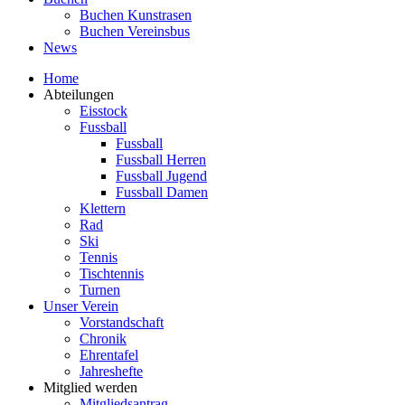
Buchen Kunstrasen
Buchen Vereinsbus
News
Home
Abteilungen
Eisstock
Fussball
Fussball
Fussball Herren
Fussball Jugend
Fussball Damen
Klettern
Rad
Ski
Tennis
Tischtennis
Turnen
Unser Verein
Vorstandschaft
Chronik
Ehrentafel
Jahreshefte
Mitglied werden
Mitgliedsantrag