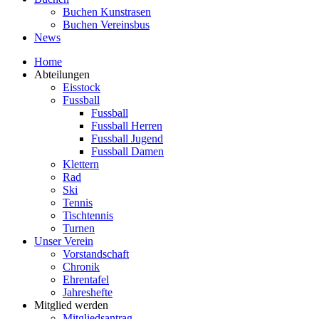
Buchen Kunstrasen
Buchen Vereinsbus
News
Home
Abteilungen
Eisstock
Fussball
Fussball
Fussball Herren
Fussball Jugend
Fussball Damen
Klettern
Rad
Ski
Tennis
Tischtennis
Turnen
Unser Verein
Vorstandschaft
Chronik
Ehrentafel
Jahreshefte
Mitglied werden
Mitgliedsantrag