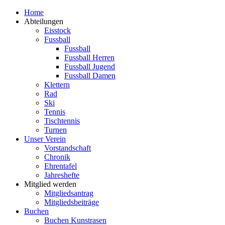
Zum
Home
Inhalt
Abteilungen
springen
Eisstock
Fussball
Fussball
Fussball Herren
Fussball Jugend
Fussball Damen
Klettern
Rad
Ski
Tennis
Tischtennis
Turnen
Unser Verein
Vorstandschaft
Chronik
Ehrentafel
Jahreshefte
Mitglied werden
Mitgliedsantrag
Mitgliedsbeiträge
Buchen
Buchen Kunstrasen