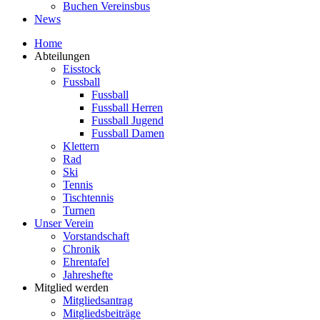
Buchen Vereinsbus
News
Home
Abteilungen
Eisstock
Fussball
Fussball
Fussball Herren
Fussball Jugend
Fussball Damen
Klettern
Rad
Ski
Tennis
Tischtennis
Turnen
Unser Verein
Vorstandschaft
Chronik
Ehrentafel
Jahreshefte
Mitglied werden
Mitgliedsantrag
Mitgliedsbeiträge