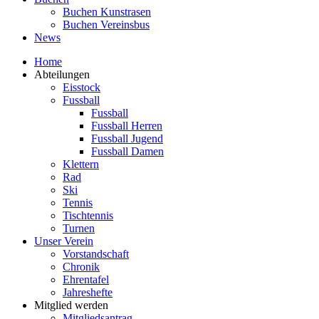
Buchen Kunstrasen
Buchen Vereinsbus
News
Home
Abteilungen
Eisstock
Fussball
Fussball
Fussball Herren
Fussball Jugend
Fussball Damen
Klettern
Rad
Ski
Tennis
Tischtennis
Turnen
Unser Verein
Vorstandschaft
Chronik
Ehrentafel
Jahreshefte
Mitglied werden
Mitgliedsantrag