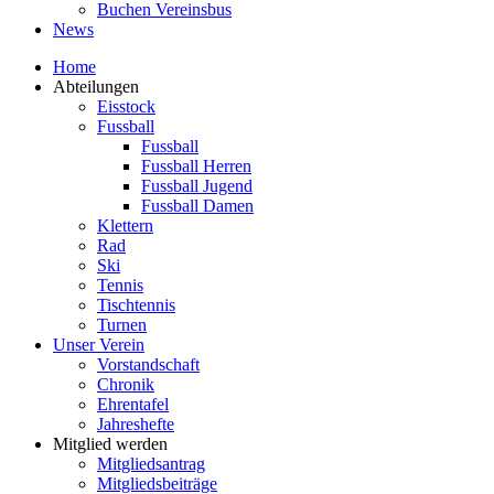
Buchen Vereinsbus
News
Home
Abteilungen
Eisstock
Fussball
Fussball
Fussball Herren
Fussball Jugend
Fussball Damen
Klettern
Rad
Ski
Tennis
Tischtennis
Turnen
Unser Verein
Vorstandschaft
Chronik
Ehrentafel
Jahreshefte
Mitglied werden
Mitgliedsantrag
Mitgliedsbeiträge