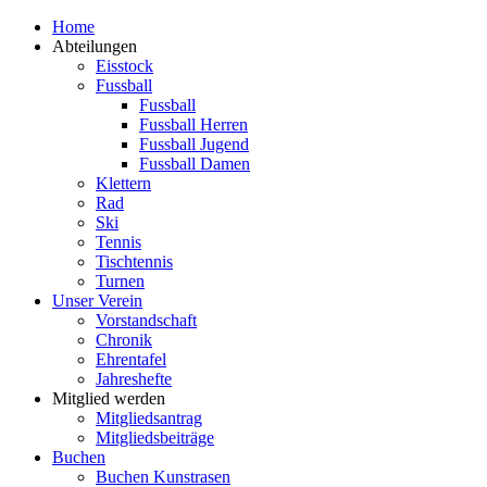
Zum
Home
Inhalt
Abteilungen
springen
Eisstock
Fussball
Fussball
Fussball Herren
Fussball Jugend
Fussball Damen
Klettern
Rad
Ski
Tennis
Tischtennis
Turnen
Unser Verein
Vorstandschaft
Chronik
Ehrentafel
Jahreshefte
Mitglied werden
Mitgliedsantrag
Mitgliedsbeiträge
Buchen
Buchen Kunstrasen