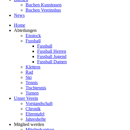
Buchen Kunstrasen
Buchen Vereinsbus
News
Home
Abteilungen
Eisstock
Fussball
Fussball
Fussball Herren
Fussball Jugend
Fussball Damen
Klettern
Rad
Ski
Tennis
Tischtennis
Turnen
Unser Verein
Vorstandschaft
Chronik
Ehrentafel
Jahreshefte
Mitglied werden
Mitgliedsantrag