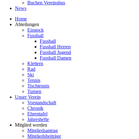
Buchen Vereinsbus
News
Home
Abteilungen
Eisstock
Fussball
Fussball
Fussball Herren
Fussball Jugend
Fussball Damen
Klettern
Rad
Ski
Tennis
Tischtennis
Turnen
Unser Verein
Vorstandschaft
Chronik
Ehrentafel
Jahreshefte
Mitglied werden
Mitgliedsantrag
Mitgliedsbeiträge