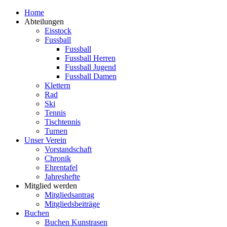
Zum
Home
Inhalt
Abteilungen
springen
Eisstock
Fussball
Fussball
Fussball Herren
Fussball Jugend
Fussball Damen
Klettern
Rad
Ski
Tennis
Tischtennis
Turnen
Unser Verein
Vorstandschaft
Chronik
Ehrentafel
Jahreshefte
Mitglied werden
Mitgliedsantrag
Mitgliedsbeiträge
Buchen
Buchen Kunstrasen