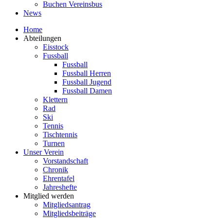
Buchen Vereinsbus
News
Home
Abteilungen
Eisstock
Fussball
Fussball
Fussball Herren
Fussball Jugend
Fussball Damen
Klettern
Rad
Ski
Tennis
Tischtennis
Turnen
Unser Verein
Vorstandschaft
Chronik
Ehrentafel
Jahreshefte
Mitglied werden
Mitgliedsantrag
Mitgliedsbeiträge