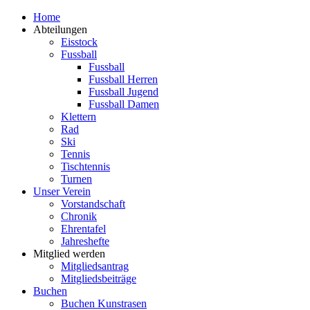
Zum
Home
Inhalt
Abteilungen
springen
Eisstock
Fussball
Fussball
Fussball Herren
Fussball Jugend
Fussball Damen
Klettern
Rad
Ski
Tennis
Tischtennis
Turnen
Unser Verein
Vorstandschaft
Chronik
Ehrentafel
Jahreshefte
Mitglied werden
Mitgliedsantrag
Mitgliedsbeiträge
Buchen
Buchen Kunstrasen