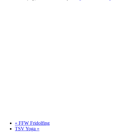
«
FFW Fridolfing
TSV Yoga
»