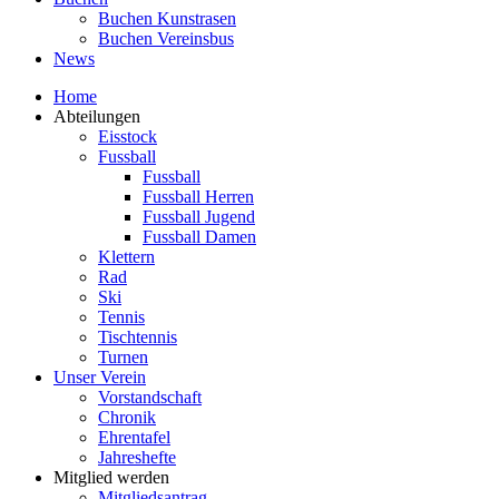
Buchen Kunstrasen
Buchen Vereinsbus
News
Home
Abteilungen
Eisstock
Fussball
Fussball
Fussball Herren
Fussball Jugend
Fussball Damen
Klettern
Rad
Ski
Tennis
Tischtennis
Turnen
Unser Verein
Vorstandschaft
Chronik
Ehrentafel
Jahreshefte
Mitglied werden
Mitgliedsantrag