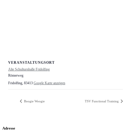
VERANSTALTUNGSORT
Alte Schulturnhalle Fridolfing
Römerweg
Fridolfing
,
83413
Google Karte anzeigen
Boogie Woogie
TSV Functional Training
Adresse