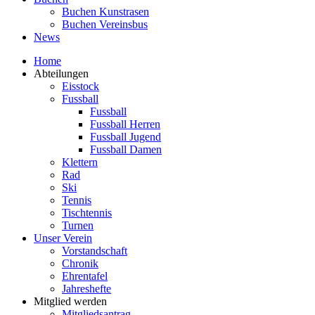
Buchen Kunstrasen
Buchen Vereinsbus
News
Home
Abteilungen
Eisstock
Fussball
Fussball
Fussball Herren
Fussball Jugend
Fussball Damen
Klettern
Rad
Ski
Tennis
Tischtennis
Turnen
Unser Verein
Vorstandschaft
Chronik
Ehrentafel
Jahreshefte
Mitglied werden
Mitgliedsantrag