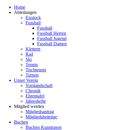
Zum
Home
Inhalt
Abteilungen
springen
Eisstock
Fussball
Fussball
Fussball Herren
Fussball Jugend
Fussball Damen
Klettern
Rad
Ski
Tennis
Tischtennis
Turnen
Unser Verein
Vorstandschaft
Chronik
Ehrentafel
Jahreshefte
Mitglied werden
Mitgliedsantrag
Mitgliedsbeiträge
Buchen
Buchen Kunstrasen