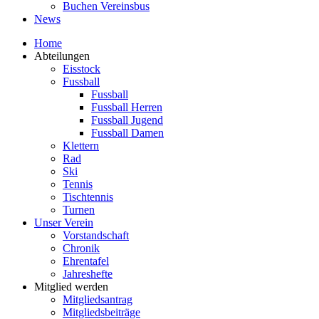
Buchen Vereinsbus
News
Home
Abteilungen
Eisstock
Fussball
Fussball
Fussball Herren
Fussball Jugend
Fussball Damen
Klettern
Rad
Ski
Tennis
Tischtennis
Turnen
Unser Verein
Vorstandschaft
Chronik
Ehrentafel
Jahreshefte
Mitglied werden
Mitgliedsantrag
Mitgliedsbeiträge