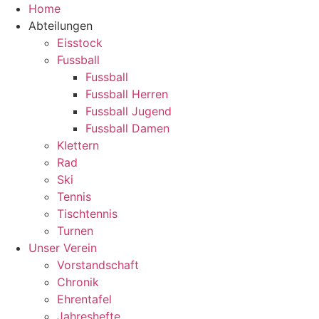
Zum
Home
Inhalt
Abteilungen
springen
Eisstock
Fussball
Fussball
Fussball Herren
Fussball Jugend
Fussball Damen
Klettern
Rad
Ski
Tennis
Tischtennis
Turnen
Unser Verein
Vorstandschaft
Chronik
Ehrentafel
Jahreshefte