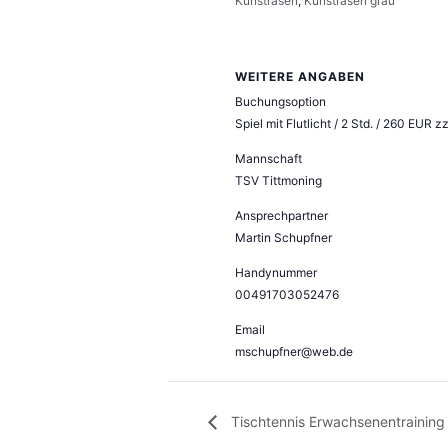
Kunstrasen
,
Kunstrasen grau
WEITERE ANGABEN
Buchungsoption
Spiel mit Flutlicht / 2 Std. / 260 EUR
Mannschaft
TSV Tittmoning
Ansprechpartner
Martin Schupfner
Handynummer
00491703052476
Email
mschupfner@web.de
Tischtennis Erwachsenentraining