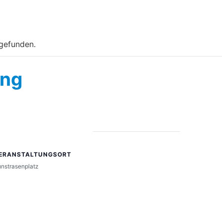
tgefunden.
ing
ERANSTALTUNGSORT
nstrasenplatz